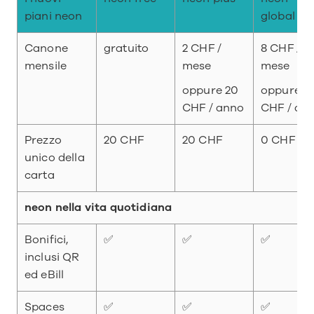
piani neon
global
Canone 
gratuito
2 CHF / 
8 CHF / 
mensile
mese
mese
oppure 20 
oppure 80
CHF / anno
CHF / an
Prezzo 
20 CHF
20 CHF
0 CHF
unico della 
carta
neon nella vita quotidiana
Bonifici, 
✅
✅
✅
inclusi QR 
ed eBill
Spaces
✅
✅
✅