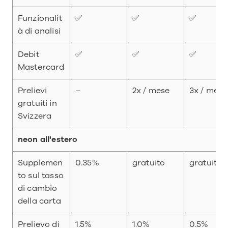
Funzionalit
✅
✅
✅
à di analisi
Debit 
✅
✅
✅
Mastercard
Prelievi 
–
2x / mese
3x / mese
gratuiti in 
Svizzera
neon all'estero
Supplemen
0.35%
gratuito
gratuito
to sul tasso 
di cambio 
della carta
Prelievo di 
1.5%
1.0%
0.5%