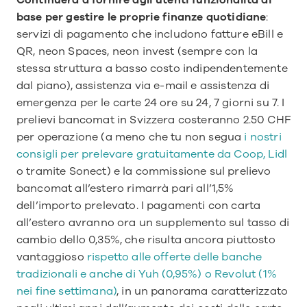
Continuerà a fornire agli utenti funzionalità di 
base per gestire le proprie finanze quotidiane
: 
servizi di pagamento che includono fatture eBill e 
QR, neon Spaces, neon invest (sempre con la 
stessa struttura a basso costo indipendentemente 
dal piano), assistenza via e-mail e assistenza di 
emergenza per le carte 24 ore su 24, 7 giorni su 7. I 
prelievi bancomat in Svizzera costeranno 2.50 CHF 
per operazione (a meno che tu non segua 
i nostri 
consigli per prelevare gratuitamente da Coop, Lidl 
o tramite Sonect) e la commissione sul prelievo 
bancomat all’estero rimarrà pari all’1,5% 
dell’importo prelevato. I pagamenti con carta 
all’estero avranno ora un supplemento sul tasso di 
cambio dello 0,35%, che risulta ancora piuttosto 
vantaggioso 
rispetto alle offerte delle banche 
tradizionali e anche di Yuh (0,95%) o Revolut (1% 
nei fine settimana)
, in un panorama caratterizzato 