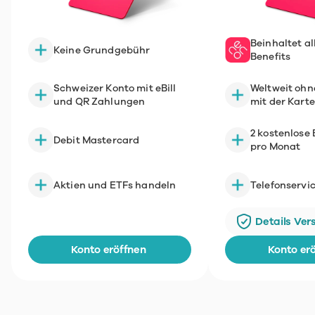
Beinhaltet all
Keine Grundgebühr
Benefits
Schweizer Konto mit eBill 
Weltweit ohn
und QR Zahlungen
mit der Kart
2 kostenlose
Debit Mastercard
pro Monat
Aktien und ETFs handeln
Telefonservi
Details Versicherungen
Details Ver
Konto eröffnen
Konto er