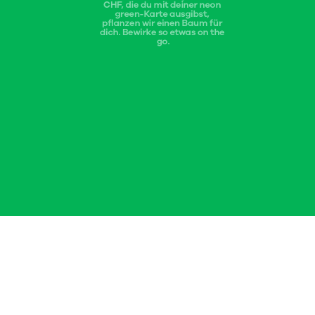
CHF, die du mit deiner neon 
green-Karte ausgibst, 
pflanzen wir einen Baum für 
dich. Bewirke so etwas on the 
go.