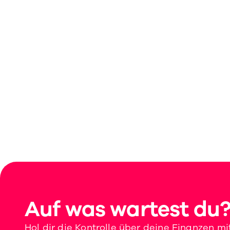
Wie funktionier
Was bringt mir 
Auf was wartest du
Hol dir die Kontrolle über deine Finanzen mi