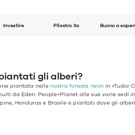
Investire
Pilastro 3a
Buono a saper
iantati gli alberi?
ene piantata nelle 
nostra foresta neon
 in «Tudor C
buiti da Eden: People+Planet alle sue varie sedi i
pine, Honduras e Brasile e piantati dove gli alber