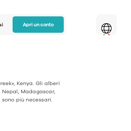
Select Language
Apri un conto
si
reek», Kenya. Gli alberi 
n Nepal, Madagascar, 
i sono più necessari.