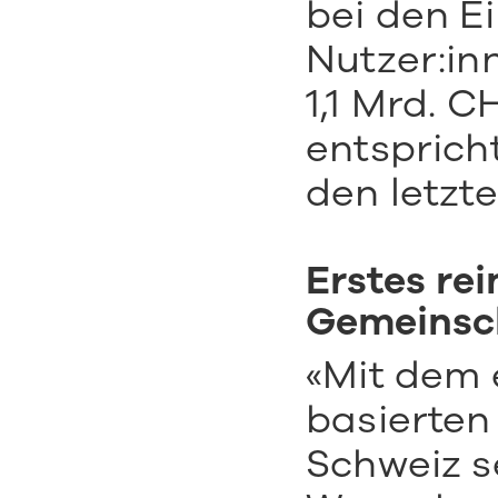
bei den E
Nutzer:in
1,1 Mrd. C
entsprich
den letzt
Erstes rei
Gemeinsc
«Mit dem e
basierten
Schweiz s