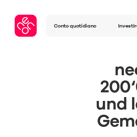
Conto quotidiano
Investi
ne
200‘
und l
Geme