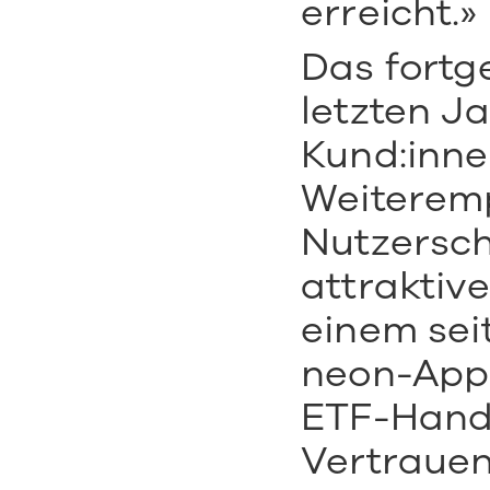
erreicht.»
Das fortg
letzten J
Kund:innen
Weiteremp
Nutzersch
attraktiv
einem seit
neon-App 
ETF-Hande
Vertrauen 