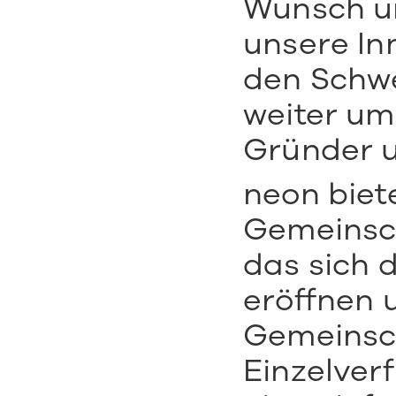
Wunsch un
unsere In
den Schwe
weiter um»
Gründer u
neon biete
Gemeinsch
das sich d
eröffnen u
Gemeinsch
Einzelver