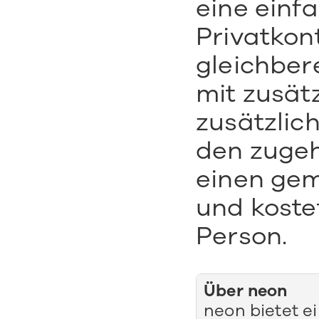
eine einf
Privatkon
gleichber
mit zusätz
zusätzlic
den zugehö
einen gem
und koste
Person.
Über neon
neon bietet e