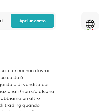
Select Language
Apri un conto
si
so, con noi non dovrai 
co costo è 
uisto o di vendita per 
nazionali (non c’è alcuna 
 abbiamo un altro 
di trading quando 