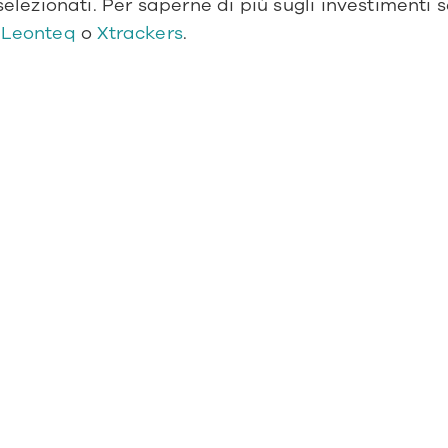
selezionati. Per saperne di più sugli investimenti se
 
Leonteq 
o 
Xtrackers
.