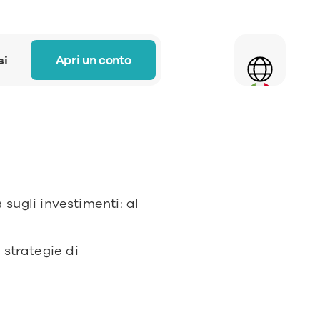
Select Language
Apri un conto
si
ugli investimenti: al 
.
 strategie di 