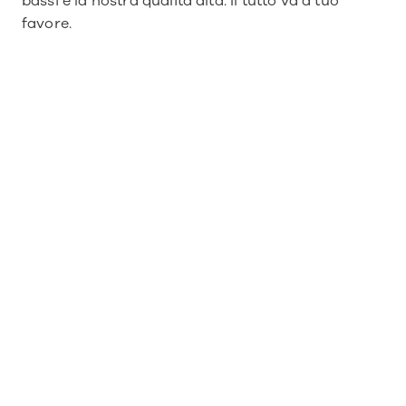
bassi e la nostra qualità alta. Il tutto va a tuo 
favore.