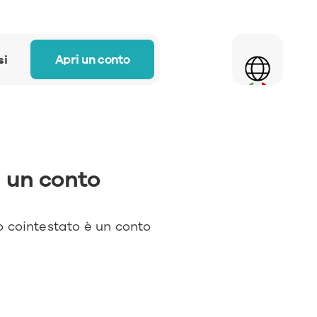
Select Language
Apri un conto
si
 un conto 
to cointestato è un conto 