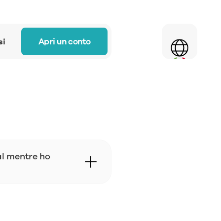
Select Language
Apri un conto
si
l mentre ho 