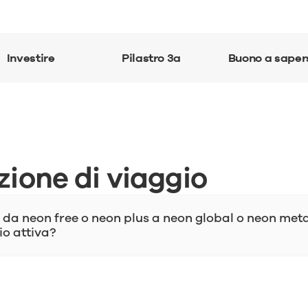
Investire
Pilastro 3a
Buono a saper
zione di viaggio
da neon free o neon plus a neon global o neon meta
io attiva?