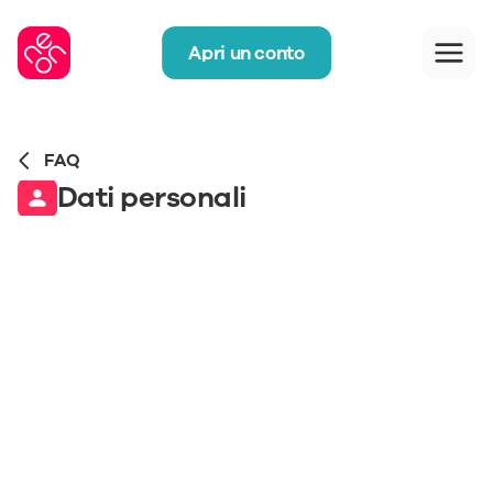
Apri un conto
FAQ
Dati personali
Cosa fa neon con i miei dati?
Quanto è sicuro neon?
Come posso modificare i miei dati 
personali?