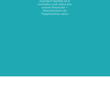
manière flexible et à 
moindre coût dans ton 
avenir financier – 
directement via 
l'application neon.