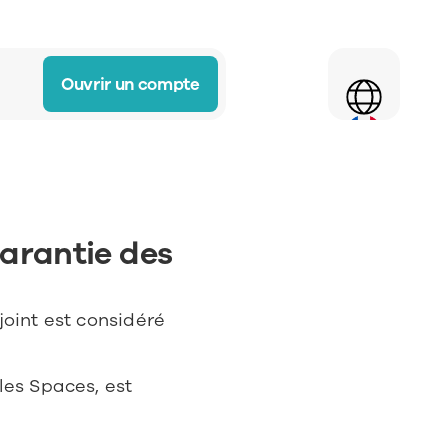
Select Language
Ouvrir un compte
garantie des 
oint est considéré 
les Spaces, est 