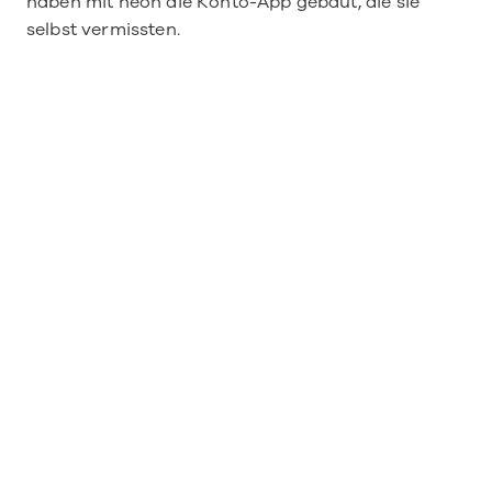
haben mit neon die Konto-App gebaut, die sie 
selbst vermissten.