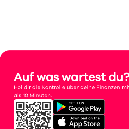
Auf was wartest du
Hol dir die Kontrolle über deine Finanzen mi
als 10 Minuten.